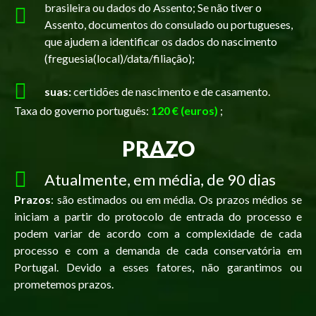
brasileira ou dados do Assento; Se não tiver o
Assento, documentos do consulado ou portugueses,
que ajudem a identificar os dados do nascimento
(freguesia(local)/data/filiação);
suas:
certidões de nascimento e de casamento.
Taxa do governo português:
120 € (euros)
;
PRAZO
Atualmente, em média, de 90 dias
Prazos
:
são estimados ou em média.
Os prazos médios se
iniciam a partir do protocolo de entrada do processo e
podem
variar
de acordo
c
om a
complexidade
de cada
processo e com a demanda
de ca
da conservatória em
Portugal
.
D
evido a
esses fatores
, não
garantimos ou
prometemos
prazos.