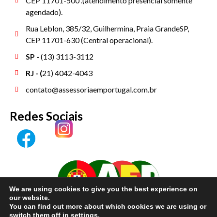
CEP 11701-500 .(atendimento presencial somente
agendado).
Rua Leblon, 385/32, Guilhermina, Praia GrandeSP,
CEP 11701-630 (Central operacional).
SP -
(13) 3113-3112
RJ - (
21) 4042-4043
contato@assessoriaemportugal.com.br
Redes Sociais
We are using cookies to give you the best experience on
our website.
Nossa consultoria não oferece nenhum documento governamental, apenas
You can find out more about which cookies we are using or
orientamos para a obtenção dos mesmos.
switch them off in
settings
.